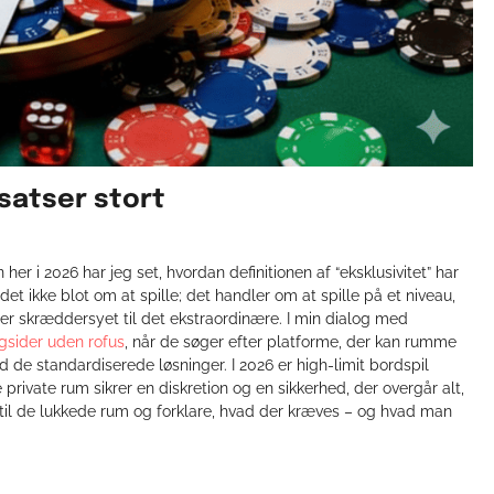
 satser stort
er i 2026 har jeg set, hvordan definitionen af “eksklusivitet” har
 det ikke blot om at spille; det handler om at spille på et niveau,
r skræddersyet til det ekstraordinære. I min dialog med
gsider uden rofus
, når de søger efter platforme, der kan rumme
 de standardiserede løsninger. I 2026 er high-limit bordspil
e private rum sikrer en diskretion og en sikkerhed, der overgår alt,
en til de lukkede rum og forklare, hvad der kræves – og hvad man