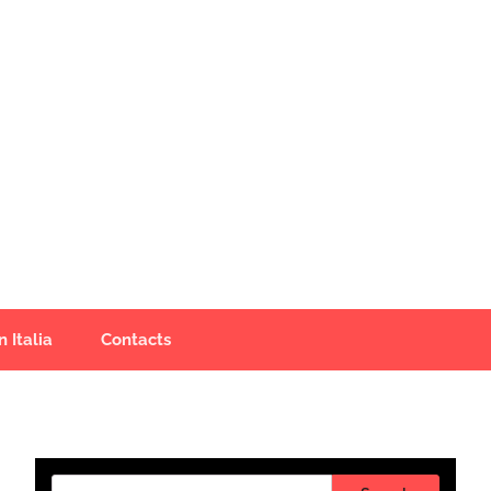
 Italia
Contacts