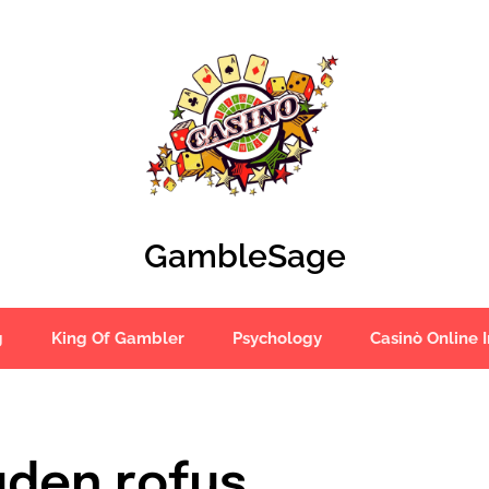
GambleSage
g
King Of Gambler
Psychology
Casinò Online In
uden rofus