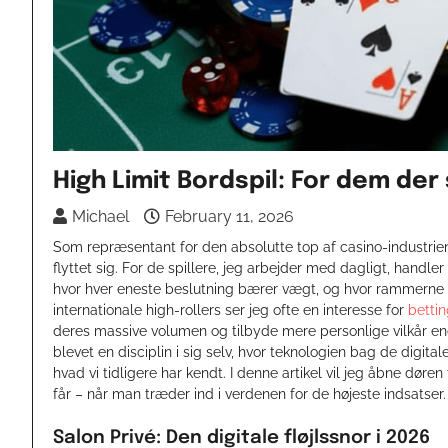
High Limit Bordspil: For dem der
Michael
February 11, 2026
Som repræsentant for den absolutte top af casino-industrien h
flyttet sig. For de spillere, jeg arbejder med dagligt, handler
hvor hver eneste beslutning bærer vægt, og hvor rammerne e
internationale high-rollers ser jeg ofte en interesse for
bettin
deres massive volumen og tilbyde mere personlige vilkår end
blevet en disciplin i sig selv, hvor teknologien bag de digital
hvad vi tidligere har kendt. I denne artikel vil jeg åbne dør
får – når man træder ind i verdenen for de højeste indsatser.
Salon Privé: Den digitale fløjlssnor i 2026