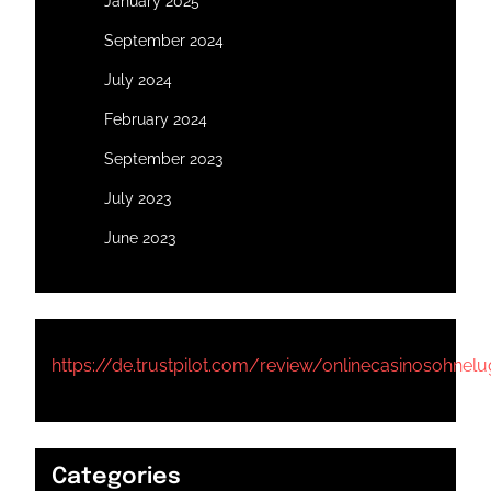
January 2025
September 2024
July 2024
February 2024
September 2023
July 2023
June 2023
https://de.trustpilot.com/review/onlinecasinosohnel
Categories