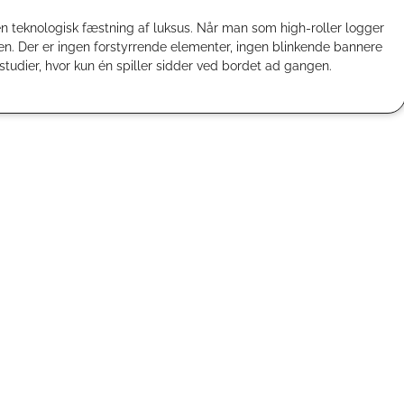
r en teknologisk fæstning af luksus. Når man som high-roller logger
en. Der er ingen forstyrrende elementer, ingen blinkende bannere
studier, hvor kun én spiller sidder ved bordet ad gangen.