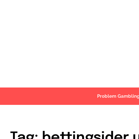
Skip
to
content
Problem Gamblin
Tag:
bettingsider 