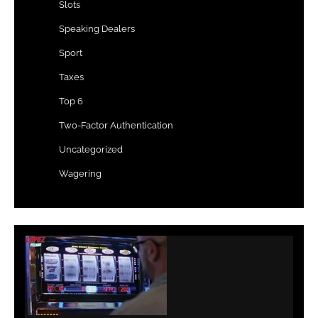
Slots
Speaking Dealers
Sport
Taxes
Top 6
Two-Factor Authentication
Uncategorized
Wagering