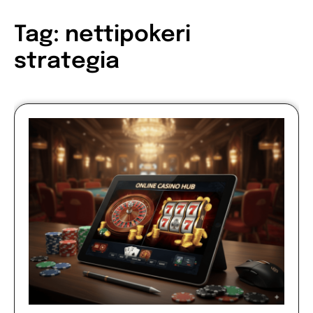
Tag:
nettipokeri
strategia