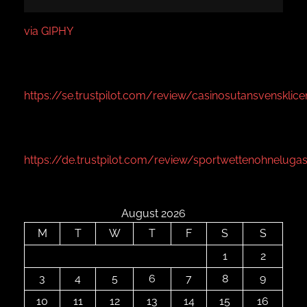
via GIPHY
https://se.trustpilot.com/review/casinosutansvensklic
https://de.trustpilot.com/review/sportwettenohnelugas
August 2026
M
T
W
T
F
S
S
1
2
3
4
5
6
7
8
9
10
11
12
13
14
15
16