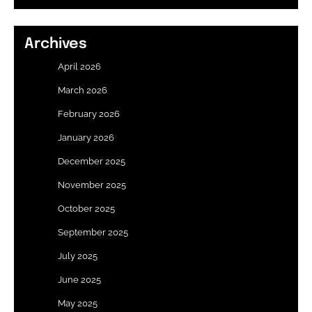
Archives
April 2026
March 2026
February 2026
January 2026
December 2025
November 2025
October 2025
September 2025
July 2025
June 2025
May 2025