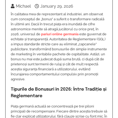
Michael
January 29, 2026
În calitatea mea de reprezentant al industriei, am observat
cum conceptul de „bonus” a suferit o transformare radicală
în ultimii ani. Dacă în trecut piața era inundată de cifre
astronomice menite să atragă jucătorul cu orice preț, în
2026, universul de
pariuri online germania
este guvernat de
echitate și transparență. Autoritatea de Reglementare (GGL)
a impus standarde stricte care au eliminat „capcanele”
publicitare, transformând bonusurile din simple instrumente
de marketing în veritabile pachete de ospitalitate. Astăzi, un
bonus nu mai este judecat după suma brută, ci după cât de
prietenoși sunt termenii de rulaj și cât de mult respectă
aceștia siguranța financiară a utilizatorului, evitând
încurajarea comportamentului compulsiv prin promoții
agresive.
Tipurile de Bonusuri în 2026: Între Tradiție și
Reglementare
Piața germană actuală se concentrează pe trei piloni
principali de recompensare. Fiecare dintre aceștia trebuie să
fie clar explicat utilizatorului, fără clauze scrise cu font mic. În