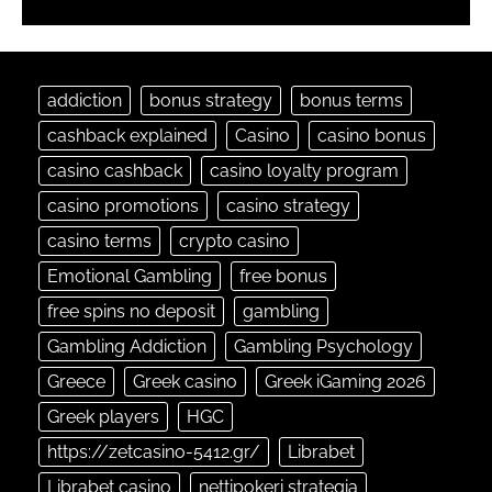
addiction
bonus strategy
bonus terms
cashback explained
Casino
casino bonus
casino cashback
casino loyalty program
casino promotions
casino strategy
casino terms
crypto casino
Emotional Gambling
free bonus
free spins no deposit
gambling
Gambling Addiction
Gambling Psychology
Greece
Greek casino
Greek iGaming 2026
Greek players
HGC
https://zetcasino-5412.gr/
Librabet
Librabet casino
nettipokeri strategia