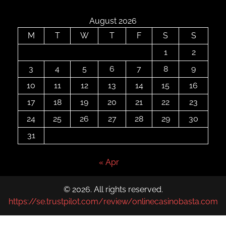
August 2026
M
T
W
T
F
S
S
1
2
3
4
5
6
7
8
9
10
11
12
13
14
15
16
17
18
19
20
21
22
23
24
25
26
27
28
29
30
31
« Apr
© 2026. All rights reserved.
https://se.trustpilot.com/review/onlinecasinobasta.com