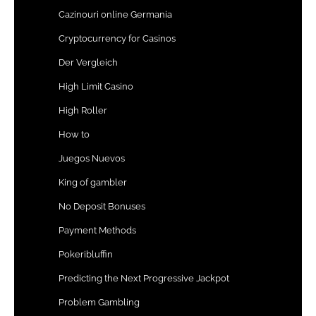
Cazinouri online Germania
Cryptocurrency for Casinos
Der Vergleich
High Limit Casino
High Roller
How to
Juegos Nuevos
King of gambler
No Deposit Bonuses
Payment Methods
Pokeribluffin
Predicting the Next Progressive Jackpot
Problem Gambling