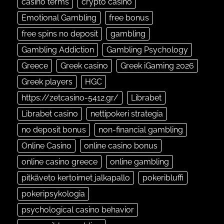
casino terms
crypto casino
Emotional Gambling
free bonus
free spins no deposit
gambling
Gambling Addiction
Gambling Psychology
Greece
Greek casino
Greek iGaming 2026
Greek players
HGC
https://zetcasino-5412.gr/
Librabet
Librabet casino
nettipokeri strategia
no deposit bonus
non-financial gambling
Online Casino
online casino bonus
online casino greece
online gambling
pitkäveto kertoimet jalkapallo
pokeribluffi
pokeripsykologia
psychological casino behavior