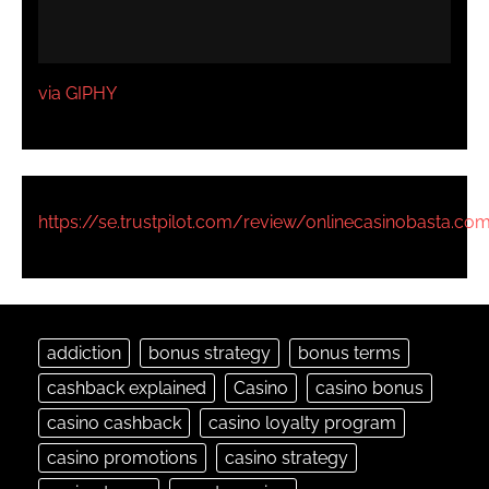
via GIPHY
https://se.trustpilot.com/review/onlinecasinobasta.co
addiction
bonus strategy
bonus terms
cashback explained
Casino
casino bonus
casino cashback
casino loyalty program
casino promotions
casino strategy