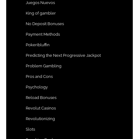
Juegos Nuevos
King of gambler
No Deposit Bonuses
Payment Methods
Pokeribluffin
Predicting the Next Progressive Jackpot
Problem Gambling
Pros and Cons
Psychology
Reload Bonuses
Revolut Casinos
Revolutionizing
Slots