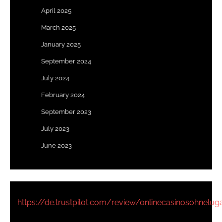
April 2025
March 2025
January 2025
September 2024
July 2024
February 2024
September 2023
July 2023
June 2023
https://de.trustpilot.com/review/onlinecasinosohnelu