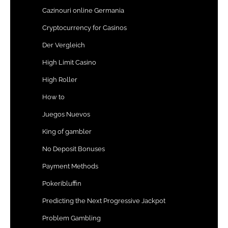
Cazinouri online Germania
Cryptocurrency for Casinos
Der Vergleich
High Limit Casino
High Roller
How to
Juegos Nuevos
King of gambler
No Deposit Bonuses
Payment Methods
Pokeribluffin
Predicting the Next Progressive Jackpot
Problem Gambling