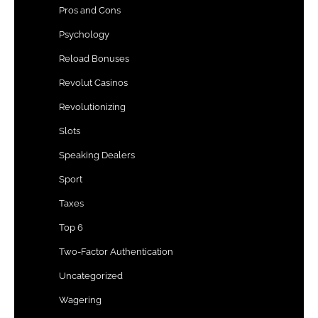
Pros and Cons
Psychology
Reload Bonuses
Revolut Casinos
Revolutionizing
Slots
Speaking Dealers
Sport
Taxes
Top 6
Two-Factor Authentication
Uncategorized
Wagering