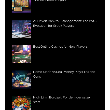
Tips for Greek Players
AI-Driven Bankroll Management: The 2026
Evolution for Greek Players
Best Online Casinos for New Players
Demo Mode vs Real Money Play: Pros and
Cons
High Limit Bordspil: For dem der satser
stort