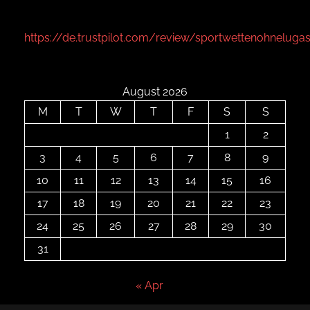
https://de.trustpilot.com/review/sportwettenohnelugas
August 2026
M
T
W
T
F
S
S
1
2
3
4
5
6
7
8
9
10
11
12
13
14
15
16
17
18
19
20
21
22
23
24
25
26
27
28
29
30
31
« Apr