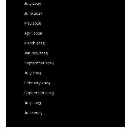
July 2025
June 2025
May 2025
April 2025
March 2025
January 2025
September 2024
July 2024
February 2024
September 2023
July 2023
June 2023