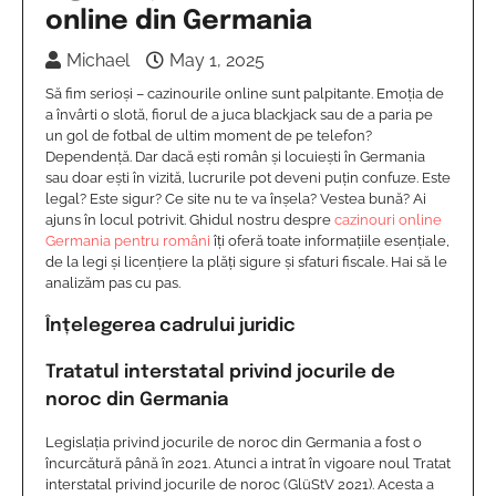
online din Germania
Michael
May 1, 2025
Să fim serioși – cazinourile online sunt palpitante. Emoția de
a învârti o slotă, fiorul de a juca blackjack sau de a paria pe
un gol de fotbal de ultim moment de pe telefon?
Dependență. Dar dacă ești român și locuiești în Germania
sau doar ești în vizită, lucrurile pot deveni puțin confuze. Este
legal? Este sigur? Ce site nu te va înșela? Vestea bună? Ai
ajuns în locul potrivit. Ghidul nostru despre
cazinouri online
Germania pentru români
îți oferă toate informațiile esențiale,
de la legi și licențiere la plăți sigure și sfaturi fiscale. Hai să le
analizăm pas cu pas.
Înțelegerea cadrului juridic
Tratatul interstatal privind jocurile de
noroc din Germania
Legislația privind jocurile de noroc din Germania a fost o
încurcătură până în 2021. Atunci a intrat în vigoare noul Tratat
interstatal privind jocurile de noroc (GlüStV 2021). Acesta a