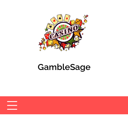
Skip
to
content
GambleSage