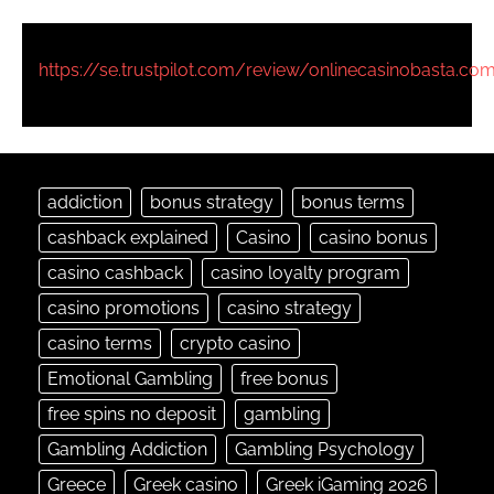
https://se.trustpilot.com/review/onlinecasinobasta.co
addiction
bonus strategy
bonus terms
cashback explained
Casino
casino bonus
casino cashback
casino loyalty program
casino promotions
casino strategy
casino terms
crypto casino
Emotional Gambling
free bonus
free spins no deposit
gambling
Gambling Addiction
Gambling Psychology
Greece
Greek casino
Greek iGaming 2026