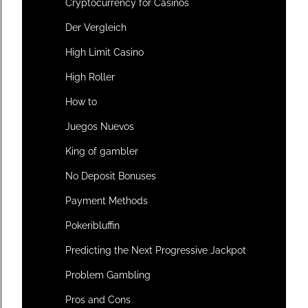
Cryptocurrency for Casinos
Der Vergleich
High Limit Casino
High Roller
How to
Juegos Nuevos
King of gambler
No Deposit Bonuses
Payment Methods
Pokeribluffin
Predicting the Next Progressive Jackpot
Problem Gambling
Pros and Cons