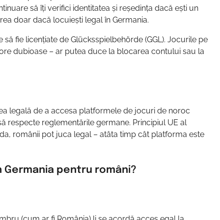
inuare să îți verifici identitatea și reședința dacă ești un
rea doar dacă locuiești legal în Germania.
 să fie licențiate de Glücksspielbehörde (GGL). Jocurile pe
hore dubioase – ar putea duce la blocarea contului sau la
ea legală de a accesa platformele de jocuri de noroc
să respecte reglementările germane. Principiul UE al
ci da, românii pot juca legal – atâta timp cât platforma este
 în Germania pentru români?
embru (cum ar fi România) li se acordă acces egal la