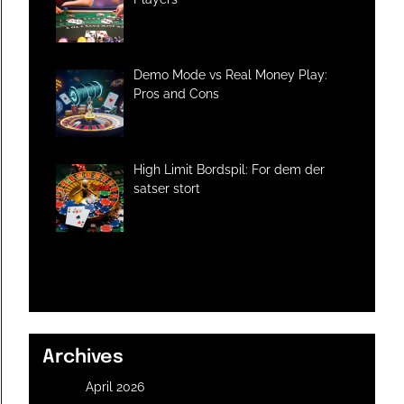
Demo Mode vs Real Money Play:
Pros and Cons
High Limit Bordspil: For dem der
satser stort
Archives
April 2026