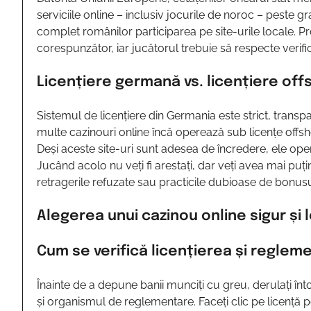
serviciile online – inclusiv jocurile de noroc – peste 
complet românilor participarea pe site-urile locale. Pro
corespunzător, iar jucătorul trebuie să respecte verific
Licențiere germană vs. licențiere off
Sistemul de licențiere din Germania este strict, transpa
multe cazinouri online încă operează sub licențe offs
Deși aceste site-uri sunt adesea de încredere, ele oper
Jucând acolo nu veți fi arestați, dar veți avea mai puț
retragerile refuzate sau practicile dubioase de bonusu
Alegerea unui cazinou online sigur și 
Cum se verifică licențierea și reglem
Înainte de a depune banii munciți cu greu, derulați înto
și organismul de reglementare. Faceți clic pe licență 