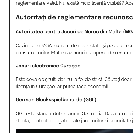
reglementare valid. Nu există nicio licență vizibilă? Ac
Autorități de reglementare recunos
Autoritatea pentru Jocuri de Noroc din Malta (MG
Cazinourile MGA, extrem de respectate și pe deplin co
consumatorilor. Multe cazinouri europene de renume 
Jocuri electronice Curaçao
Este ceva obișnuit, dar nu la fel de strict. Căutați doar
licență în Curaçao, ar putea face economii.
German Glücksspielbehörde (GGL)
GGL este standardul de aur în Germania. Dacă un caz
strictă, protecții obligatorii ale jucătorilor și securitate 