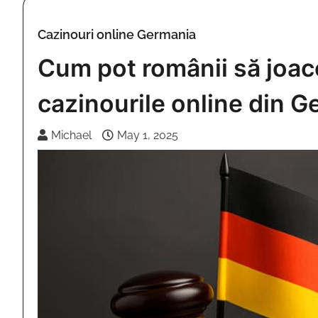
Cazinouri online Germania
Cum pot românii să joace
cazinourile online din 
Michael
May 1, 2025