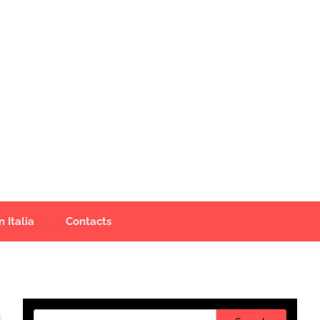
 Italia
Contacts